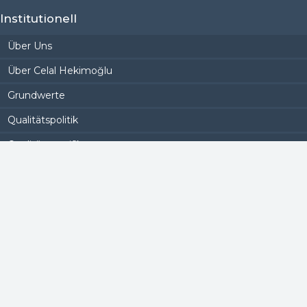
Institutionell
Über Uns
Über Celal Hekimoğlu
Grundwerte
Qualitätspolitik
Qualitätszertifikate
Dienste der Informationsgesellschaft
Energie Politik
Umweltpolitik
Datenschutz-Bestimmungen
Gesetz zum Schutz personenbezogener Daten
Vision/Mission