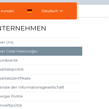
Deutsch
Kontakt
NTERNEHMEN
er Uns
er Celal Hekimoğlu
undwerte
alitätspolitik
alitätszertifikate
enste der Informationsgesellschaft
ergie Politik
weltpolitik