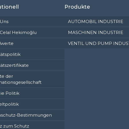
utionell
Produkte
 Uns
AUTOMOBIL INDUSTRIE
Celal Hekimoğlu
MASCHINEN INDUSTRIE
dwerte
VENTIL UND PUMP INDUS
ätspolitik
ätszertifikate
te der
mationsgesellschaft
e Politik
tpolitik
nschutz-Bestimmungen
z zum Schutz