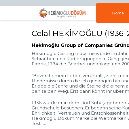
Home
Celal HEKİMOĞLU (1936-2
Hekimoğlu Group of Companies Grün
Hekimoglu Casting Industrie wurde im Jahr 
Schrauben und Radfertigungen in Gang geset
Fabrik, 1984 die Bearbeitunganlage und 2006 
“Bevor ihr mein Leben verurteilt , zieht me
Hindernisse durch die ich gegangen bin un
Erlebe die Jahre und die Steine die einem 
den selben Weg. Erst dann könnt ihr über m
1936 wurde er in dem Dorf Subaşı geboren. A
Grundschule besuchen. Er begann seine Kar
Ehrlichkeit , Vertrauen und Entschlossenheit
Hekimoğlu Döküm Marke die Weltmarken wie
Jost ….