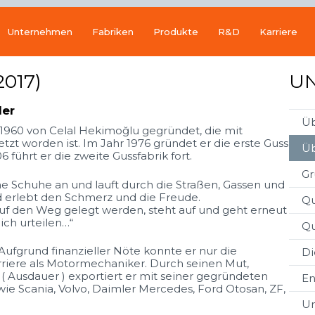
Unternehmen
Fabriken
Produkte
R&D
Karriere
017)
U
der
Üb
1960 von Celal Hekimoğlu gegründet, die mit
zt worden ist. Im Jahr 1976 gründet er die erste Guss
Üb
führt er die zweite Gussfabrik fort.
Gr
ine Schuhe an und lauft durch die Straßen, Gassen und
d erlebt den Schmerz und die Freude.
Qu
auf den Weg gelegt werden, steht auf und geht erneut
ich urteilen…“
Qu
ufgrund finanzieller Nöte konnte er nur die
Di
riere als Motormechaniker. Durch seinen Mut,
 ( Ausdauer ) exportiert er mit seiner gegründeten
En
 Scania, Volvo, Daimler Mercedes, Ford Otosan, ZF,
Um