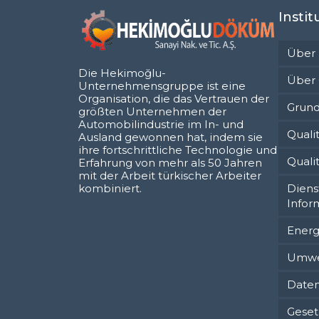
Instit
Über
Die Hekimoğlu-
Über 
Unternehmensgruppe ist eine
Organisation, die das Vertrauen der
Grun
größten Unternehmen der
Automobilindustrie im In- und
Qualit
Ausland gewonnen hat, indem sie
ihre fortschrittliche Technologie und
Qualit
Erfahrung von mehr als 50 Jahren
mit der Arbeit türkischer Arbeiter
Diens
kombiniert.
Infor
Energi
Umwel
Date
Geset