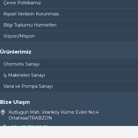
Çevre Politikamız
Kişisel Verilerin Korunması
Bilgi Toplumu Hizmetleri
Vizyon/Misyon
Ürünlerimiz
Otomotiv Sanayi
İş Makineleri Sanayi
Vana ve Pompa Sanayi
Bize Ulaşın
Kutlugün Mah. Viranköy Küme Evleri No:4
Ortahisar/TRABZON
+90 462 325 00 25
info@hekimogludokum.com